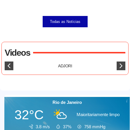
Todas as Notícias
Videos
ADJORI
Rio de Janeiro
32°C
Maioritariamente limpo
3.8 m/s
37%
758
mmHg