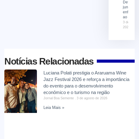
Defesa Ci
juntas no
enfrenta
ao El Niñ
3 de agost
2026
Notícias Relacionadas
Luciana Polati prestigia o Araruama Wine
Jazz Festival 2026 e reforça a importância
do evento para o desenvolvimento
econômico e o turismo na região
Jornal Boa Semente
3 de agosto de 2026
Leia Mais »