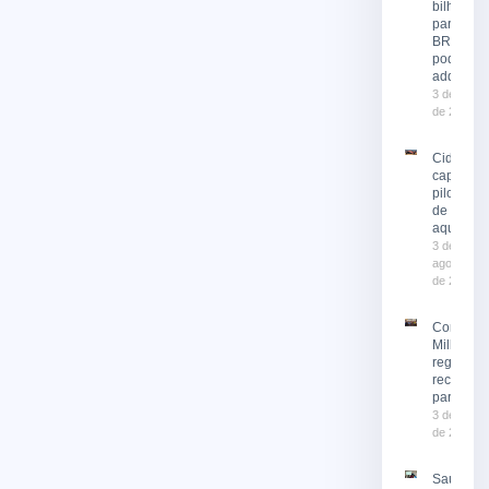
bilhetes
para o
BRT já
podem se
adquirid
3 de agost
de 2026
Cidade
capacita
pilotos
de moto
aquática
3 de
agosto
de 2026
Corrida 
Milhas 2
registra
recorde 
participa
3 de agost
de 2026
Saúde e