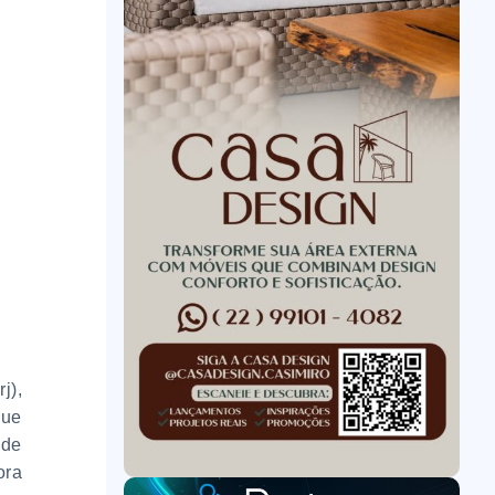
j),
que
 de
ora