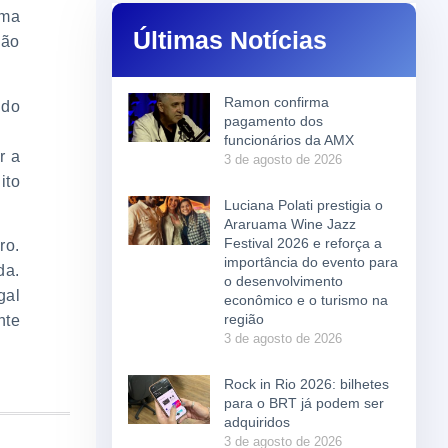
ama
Últimas Notícias
são
Ramon confirma
 do
pagamento dos
funcionários da AMX
r a
3 de agosto de 2026
ito
Luciana Polati prestigia o
Araruama Wine Jazz
Festival 2026 e reforça a
ro.
importância do evento para
da.
o desenvolvimento
gal
econômico e o turismo na
região
nte
3 de agosto de 2026
Rock in Rio 2026: bilhetes
para o BRT já podem ser
adquiridos
3 de agosto de 2026