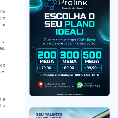
ste
cio
foi
as.
es,
ndo
ses
o a
cha