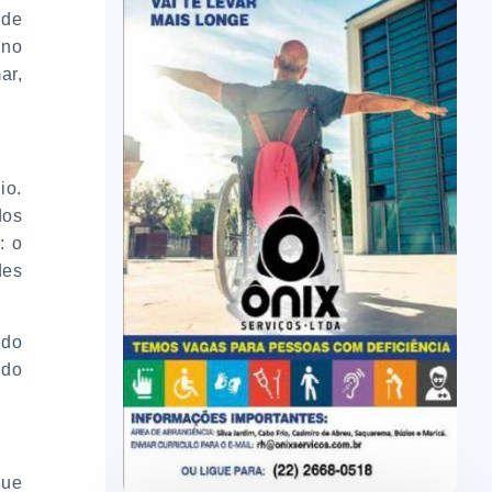
 de
 no
ar,
io.
dos
: o
des
ndo
 do
que