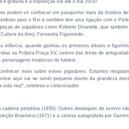
a é gratuita e a exposição vai até o dia 20/10.
ões podem vir conhecer um pouquinho mais da história de
símbolo para o Rio e também tem uma ligação com o Palá
os peças de jogadores como Roberto Dinamite, que também 
Cultura da Alerj, Fernanda Figueiredo.
 infância, quando ganhou os primeiros álbuns e figurinh
das na Própria Praça XV, celeiro das feiras de antiguidad
 personagens históricos do futebol.
 conhecer mais sobre esses jogadores. Estamos resgata
ntrar aqui vai se sentir pequeno diante da grandeza des
 vida real”, celebrou o colecionador.
a cadeira perpétua (1950). Outros destaques do acervo sã
leção Brasileira (1971) e a camisa autografada por Garrin