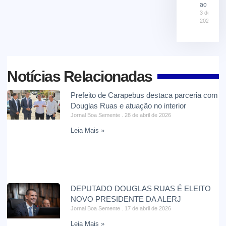
ao El Niñ
3 de agost
2026
Notícias Relacionadas
Prefeito de Carapebus destaca parceria com
Douglas Ruas e atuação no interior
Jornal Boa Semente
28 de abril de 2026
Leia Mais »
DEPUTADO DOUGLAS RUAS É ELEITO
NOVO PRESIDENTE DA ALERJ
Jornal Boa Semente
17 de abril de 2026
Leia Mais »