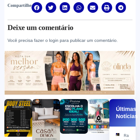
Compartilhe
Deixe um comentário
Você precisa fazer o
login
para publicar um comentário.
Últimas
Notícias
Ramon