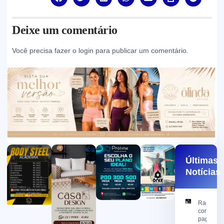
Deixe um comentário
Você precisa fazer o
login
para publicar um comentário.
Últimas
Notícias
Ramon
confirma
pagamen