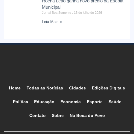
Rocha Leão ganha novo prédio da Escola
Municipal
Jornal Boa Semente
13 de julho de 2026
Leia Mais »
Home
Todas as Notícias
Cidades
Edições Digitais
Política
Educação
Economia
Esporte
Saúde
Contato
Sobre
Na Boca do Povo