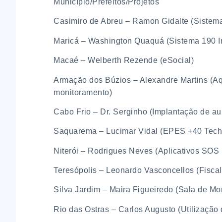
Município/Prefeitos/Projetos
Casimiro de Abreu – Ramon Gidalte (Sistema
Maricá – Washington Quaquá (Sistema 190 I
Macaé – Welberth Rezende (eSocial)
Armação dos Búzios – Alexandre Martins (Aqu
monitoramento)
Cabo Frio – Dr. Serginho (Implantação de au
Saquarema – Lucimar Vidal (EPES +40 Tech
Niterói – Rodrigues Neves (Aplicativos SOS
Teresópolis – Leonardo Vasconcellos (Fiscal
Silva Jardim – Maira Figueiredo (Sala de M
Rio das Ostras – Carlos Augusto (Utilização