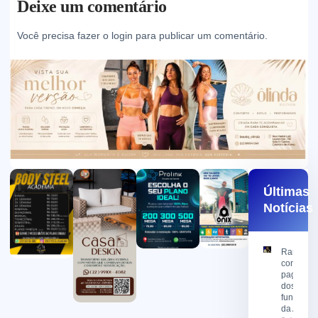
Deixe um comentário
Você precisa fazer o
login
para publicar um comentário.
Últimas
Notícias
Ramon
confirma
pagamen
dos
funcionár
da AMX