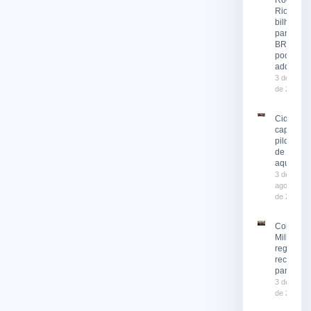
Rio 2026
bilhetes
para o
BRT já
podem se
adquirid
3 de agost
de 2026
Cidade
capacita
pilotos
de moto
aquática
3 de
agosto
de 2026
Corrida 
Milhas 2
registra
recorde 
participa
3 de agost
de 2026