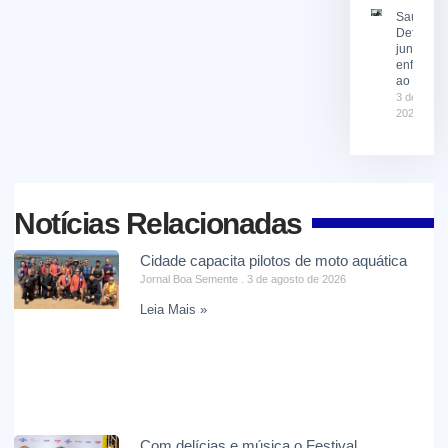
Saúde e
Defesa Ci
juntas no
enfrenta
ao El Niñ
3 de agost
2026
Notícias Relacionadas
Cidade capacita pilotos de moto aquática
Jornal Boa Semente
3 de agosto de 2026
Leia Mais »
Com delícias e música o Festival