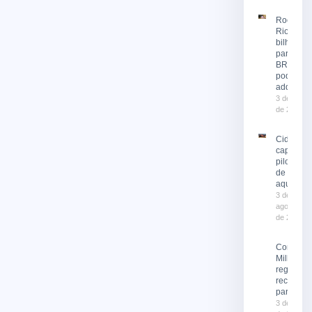
Rock in
Rio 2026
bilhetes
para o
BRT já
podem se
adquirid
3 de agost
de 2026
Cidade
capacita
pilotos
de moto
aquática
3 de
agosto
de 2026
Corrida 
Milhas 2
registra
recorde 
participa
3 de agost