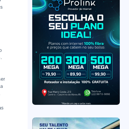
es
o
.
ser
ua
A
as