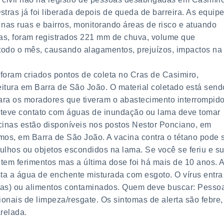
tras já foi liberada depois de queda de barreira. As equip
 nas ruas e bairros, monitorando áreas de risco e atuando
ras, foram registrados 221 mm de chuva, volume que
todo o mês, causando alagamentos, prejuízos, impactos na
foram criados pontos de coleta no Cras de Casimiro,
itura em Barra de São João. O material coletado está send
para os moradores que tiveram o abastecimento interrompido
 teve contato com águas de inundação ou lama deve tomar
acinas estão disponíveis nos postos Nestor Ponciano, em
os, em Barra de São João. A vacina contra o tétano pode 
ulhos ou objetos escondidos na lama. Se você se feriu e s
 tem ferimentos mas a última dose foi há mais de 10 anos. 
ta a água de enchente misturada com esgoto. O vírus entra
tas) ou alimentos contaminados. Quem deve buscar: Pesso
onais de limpeza/resgate. Os sintomas de alerta são febre,
relada.