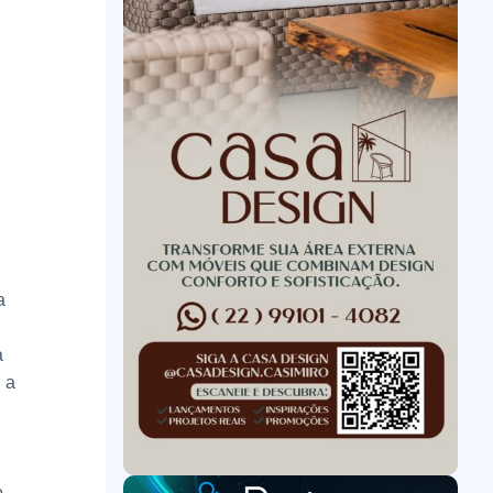
a
a
 a
o