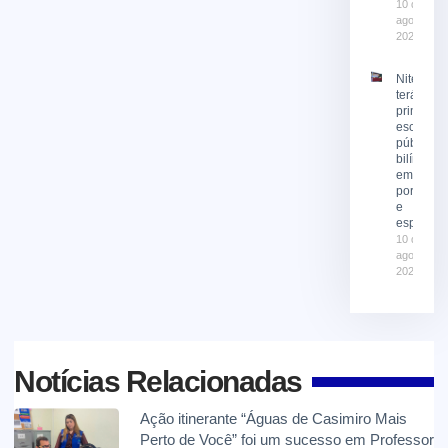
10 de
agosto de
2026
Niterói
terá
primeira
escola
pública
bilíngue
em
portuguê
e
espanhol
10 de
agosto de
2026
Notícias Relacionadas
Ação itinerante “Águas de Casimiro Mais
Perto de Você” foi um sucesso em Professor