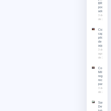
BRT já
podem se
adquirid
3 de agost
de 2026
Cidade
capacita
pilotos
de moto
aquática
3 de
agosto
de 2026
Corrida 
Milhas 2
registra
recorde 
participa
3 de agost
de 2026
Saúde e
Defesa Ci
juntas no