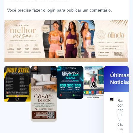
Você precisa fazer o
login
para publicar um comentário.
Últimas
Notícias
Ramon
confirma
pagamen
dos
funcionár
da AMX
3 de agost