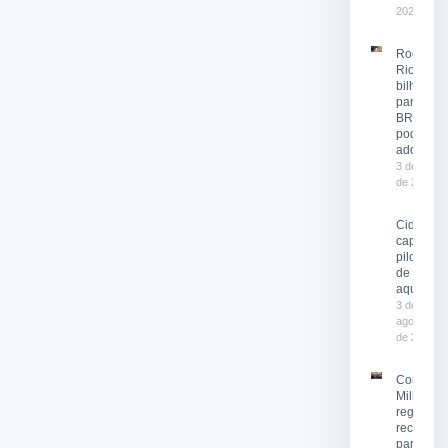
2026
Rock in
Rio 2026
bilhetes
para o
BRT já
podem se
adquirid
3 de agost
de 2026
Cidade
capacita
pilotos
de moto
aquática
3 de
agosto
de 2026
Corrida 
Milhas 2
registra
recorde 
participa