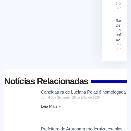
3 de agost
de 2026
Saúde e
Defesa Ci
juntas no
enfrenta
ao El Niñ
3 de agost
2026
Notícias Relacionadas
Candidatura de Luciana Polati é homologada
Jornal Boa Semente
28 de julho de 2026
Leia Mais »
Prefeitura de Araruama moderniza escolas