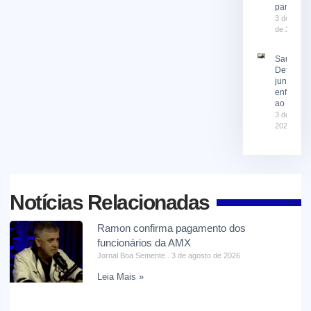
participa
3 de agost
de 2026
Saúde e
Defesa Ci
juntas no
enfrenta
ao El Niñ
3 de agost
2026
Notícias Relacionadas
Ramon confirma pagamento dos
funcionários da AMX
Jornal Boa Semente
3 de agosto de 2026
Leia Mais »