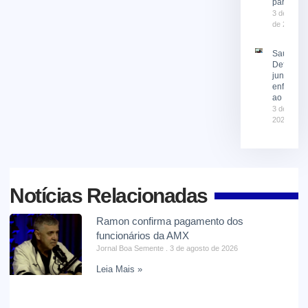
participa
3 de agost
de 2026
Saúde e
Defesa Ci
juntas no
enfrenta
ao El Niñ
3 de agost
2026
Notícias Relacionadas
Ramon confirma pagamento dos
funcionários da AMX
Jornal Boa Semente
3 de agosto de 2026
Leia Mais »