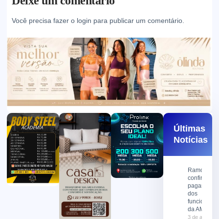
Deixe um comentário
Você precisa fazer o
login
para publicar um comentário.
Últimas
Notícias
Ramon
confirma
pagamento
dos
funcionário
da AMX
3 de agosto