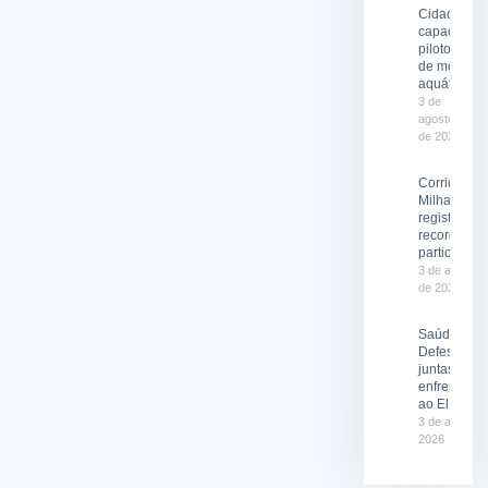
Cidade
capacita
pilotos
de moto
aquática
3 de
agosto
de 2026
Corrida 10
Milhas 202
registra
recorde de
participaçã
3 de agosto
de 2026
Saúde e
Defesa Civi
juntas no
enfrentame
ao El Niño
3 de agosto 
2026