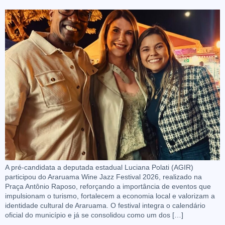
A pré-candidata a deputada estadual Luciana Polati (AGIR)
participou do Araruama Wine Jazz Festival 2026, realizado na
Praça Antônio Raposo, reforçando a importância de eventos que
impulsionam o turismo, fortalecem a economia local e valorizam a
identidade cultural de Araruama. O festival integra o calendário
oficial do município e já se consolidou como um dos […]