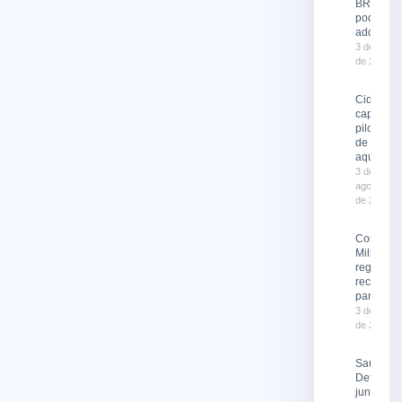
BRT já
podem se
adquirid
3 de agost
de 2026
Cidade
capacita
pilotos
de moto
aquática
3 de
agosto
de 2026
Corrida 
Milhas 2
registra
recorde 
participa
3 de agost
de 2026
Saúde e
Defesa Ci
juntas no